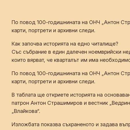
По повод 100-годишнината на ОНЧ „Антон Стра
карти, портрети и архивни следи.
Как започва историята на едно читалище?
Със събрание в един далечен ноемврийски нед
които вярват, че кварталът им има необходимо
По повод 100-годишнината на ОНЧ „Антон Стра
карти, портрети и архивни следи.
В таблата ще откриете историята на основаван
патрон Антон Страшимиров и вестник „Ведрина
„Влайкова“.
Изложбата показва съхраненото и задава въпро