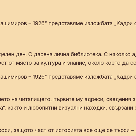
шимиров – 1926“ представяме изложбата „Кадри от
елен ден. С дарена лична библиотека. С няколко а
ст от място за култура и знание, около което да 
шимиров – 1926“ представяме изложбата „Кадри от
ето на читалището, първите му адреси, сведения з
“, както и любопитни визуални находки, свързани 
си, защото част от историята все още се търси – 