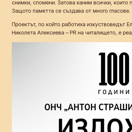
снимки, спомени. Затова каним всички, които 
Защото паметта се създава от много гласове.
Проектът, по който работиха изкуствоведът Е
Николета Алексиева – PR на читалището, е ре