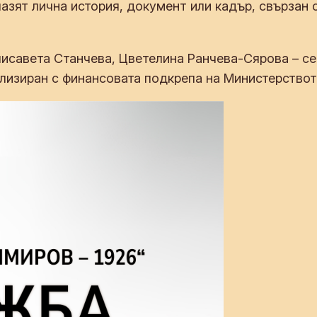
пазят лична история, документ или кадър, свързан с
лисавета Станчева, Цветелина Ранчева-Сярова – с
ализиран с финансовата подкрепа на Министерството