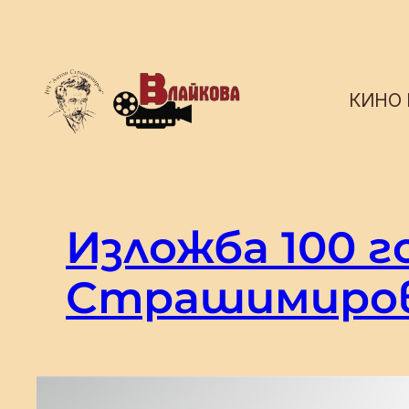
Към
съдържанието
КИНО
Изложба 100 
Страшимиров 