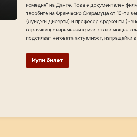
комедия“ на Данте. Това е документален филм,
творбите на Франческо Скарамуца от 19-ти век
(Луиджи Диберти) и професор Ардженти (Бене
отразяващ съвременни кризи, става мощен ко
подсилват неговата актуалност, изпращайки в
Купи билет