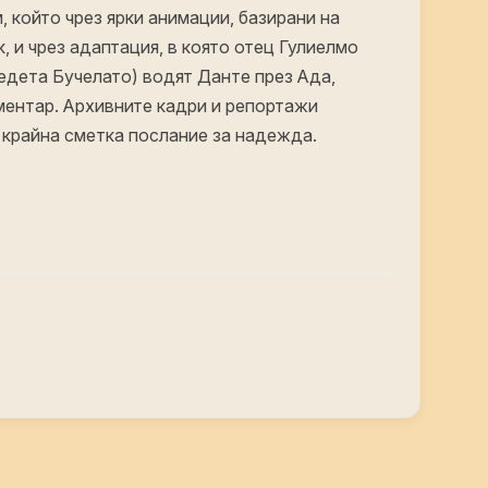
 който чрез ярки анимации, базирани на
, и чрез адаптация, в която отец Гулиелмо
дета Бучелато) водят Данте през Ада,
ментар. Архивните кадри и репортажи
 крайна сметка послание за надежда.