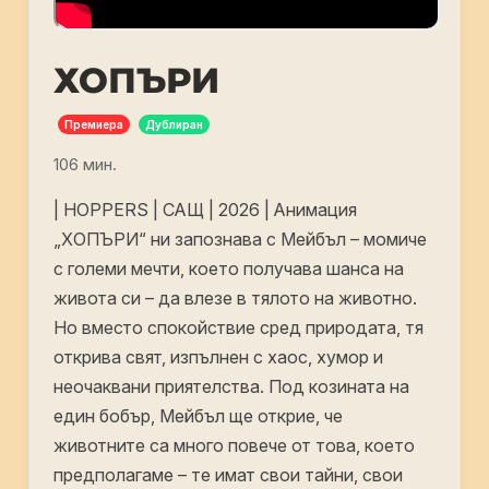
ХОПЪРИ
Премиера
Дублиран
106 мин.
| HOPPERS | САЩ | 2026 | Анимация
„ХОПЪРИ“ ни запознава с Мейбъл – момиче
с големи мечти, което получава шанса на
живота си – да влезе в тялото на животно.
Но вместо спокойствие сред природата, тя
открива свят, изпълнен с хаос, хумор и
неочаквани приятелства. Под козината на
един бобър, Мейбъл ще открие, че
животните са много повече от това, което
предполагаме – те имат свои тайни, свои