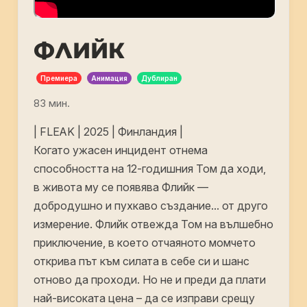
ФЛИЙК
Премиера
Анимация
Дублиран
83 мин.
| FLEAK | 2025 | Финландия |
Когато ужасен инцидент отнема
способността на 12-годишния Том да ходи,
в живота му се появява Флийк —
добродушно и пухкаво създание… от друго
измерение. Флийк отвежда Том на вълшебно
приключение, в което отчаяното момчето
открива път към силата в себе си и шанс
отново да проходи. Но не и преди да плати
най-високата цена – да се изправи срещу