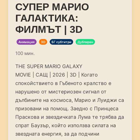
СУПЕР МАРИО
ГАЛАКТИКА:
ФИЛМЪТ | 3D
Анимация
3D
БГ субтитри
Дублиран
100 мин.
THE SUPER MARIO GALAXY
MOVIE | САЩ | 2026 | 3D | Когато
спокойствието в Гъбеното кралство е
нарушено от мистериозен сигнал от
дълбините на космоса, Марио и Луиджи са
призовани на помощ. Заедно с Принцеса
Праскова и звездичката Лума те трябва да
спрат Баузър, който използва силата на
звездната енергия, за да подчини