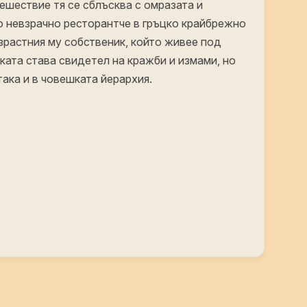
ешествие тя се сблъсква с омразата и
о невзрачно ресторантче в гръцко крайбрежно
ъзрастния му собственик, който живее под
ката става свидетел на кражби и измами, но
така и в човешката йерархия.