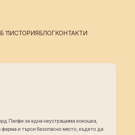
 11
ИСТОРИЯ
БЛОГ
КОНТАКТИ
рд Палфи за една неустрашима кокошка,
 ферма и търси безопасно място, където да