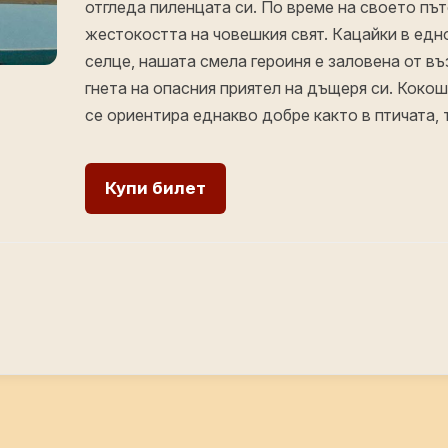
отгледа пиленцата си. По време на своето път
жестокостта на човешкия свят. Кацайки в едн
селце, нашата смела героиня е заловена от в
гнета на опасния приятел на дъщеря си. Кокош
се ориентира еднакво добре както в птичата, 
Купи билет