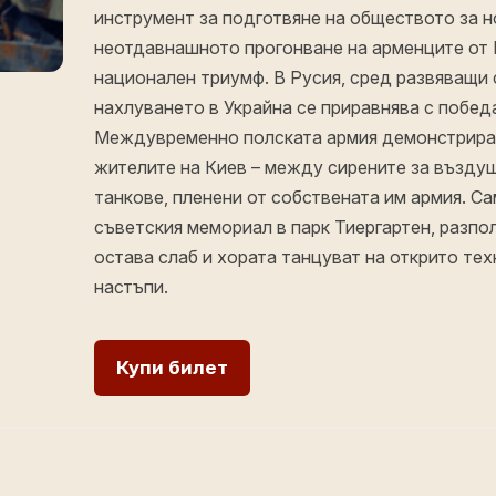
инструмент за подготвяне на обществото за 
неотдавнашното прогонване на арменците от 
национален триумф. В Русия, сред развяващи с
нахлуването в Украйна се приравнява с победа
Междувременно полската армия демонстрира 
жителите на Киев – между сирените за възду
танкове, пленени от собствената им армия. С
съветския мемориал в парк Тиергартен, разпо
остава слаб и хората танцуват на открито тех
настъпи.
Купи билет