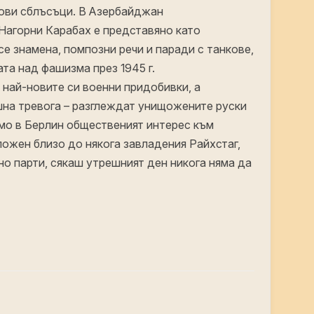
нови сблъсъци. В Азербайджан
Нагорни Карабах е представяно като
е знамена, помпозни речи и паради с танкове,
та над фашизма през 1945 г.
най-новите си военни придобивки, а
шна тревога – разглеждат унищожените руски
амо в Берлин общественият интерес към
ложен близо до някога завладения Райхстаг,
но парти, сякаш утрешният ден никога няма да