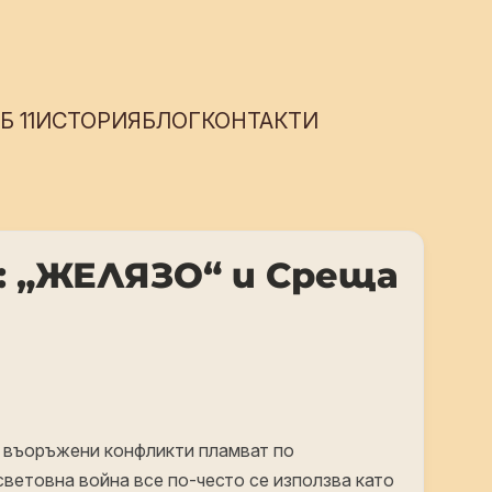
 11
ИСТОРИЯ
БЛОГ
КОНТАКТИ
 „ЖЕЛЯЗО“ и Среща
то въоръжени конфликти пламват по
световна война все по-често се използва като