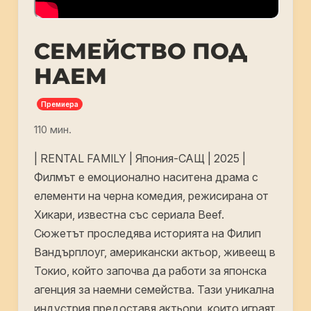
СЕМЕЙСТВО ПОД
НАЕМ
Премиера
110 мин.
| RENTAL FAMILY | Япония-САЩ | 2025 |
Филмът е емоционално наситена драма с
елементи на черна комедия, режисирана от
Хикари, известна със сериала Beef.
Сюжетът проследява историята на Филип
Вандърплоуг, американски актьор, живеещ в
Токио, който започва да работи за японска
агенция за наемни семейства. Тази уникална
индустрия предоставя актьори, които играят