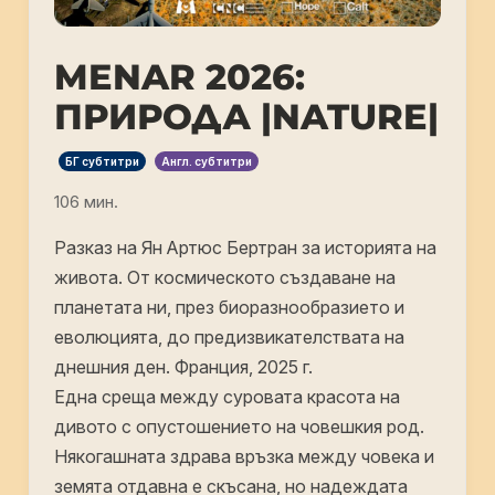
MENAR 2026:
ПРИРОДА |NATURE|
БГ субтитри
Англ. субтитри
106 мин.
Разказ на Ян Артюс Бертран за историята на
живота. От космическото създаване на
планетата ни, през биоразнообразието и
еволюцията, до предизвикателствата на
днешния ден. Франция, 2025 г.
Една среща между суровата красота на
дивото с опустошението на човешкия род.
Някогашната здрава връзка между човека и
земята отдавна е скъсана, но надеждата