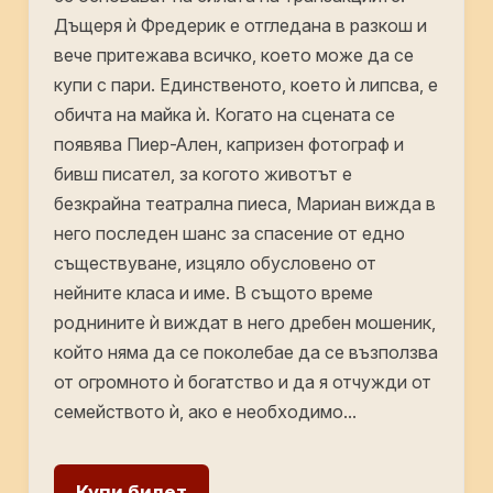
Дъщеря ѝ Фредерик е отгледана в разкош и
вече притежава всичко, което може да се
купи с пари. Единственото, което ѝ липсва, е
обичта на майка ѝ. Когато на сцената се
появява Пиер-Ален, капризен фотограф и
бивш писател, за когото животът е
безкрайна театрална пиеса, Мариан вижда в
него последен шанс за спасение от едно
съществуване, изцяло обусловено от
нейните класа и име. В същото време
роднините ѝ виждат в него дребен мошеник,
който няма да се поколебае да се възползва
от огромното ѝ богатство и да я отчужди от
семейството ѝ, ако е необходимо…
Купи билет