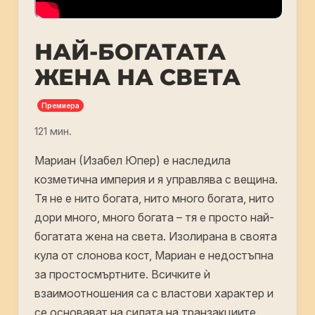
НАЙ-БОГАТАТА
ЖЕНА НА СВЕТА
Премиера
121 мин.
Мариан (Изабел Юпер) е наследила
козметична империя и я управлява с вещина.
Тя не е нито богата, нито много богата, нито
дори много, много богата – тя е просто най-
богатата жена на света. Изолирана в своята
кула от слонова кост, Мариан е недостъпна
за простосмъртните. Всичките ѝ
взаимоотношения са с властови характер и
се основават на силата на транзакциите.