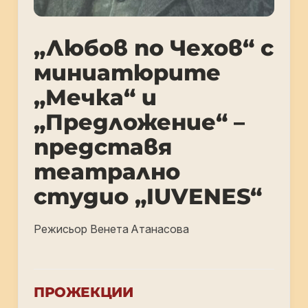
„Любов по Чехов“ с
миниатюрите
„Мечка“ и
„Предложение“ –
представя
театрално
студио „IUVENES“
Режисьор Венета Атанасова
ПРОЖЕКЦИИ