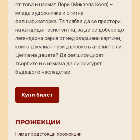
от това и наемат Лори (Микаела Коел) –
млада художничка и опитна
фалшификаторка. Тя трябва да се престори
на кандидат-асистентка, за да се добере до
легендарна серия от недовършени картини,
които Джулиан пази дълбоко в ателието си.
Целта на децата? Да фалшифицират
творбите и с измама да си осигурят
бъдещото наследство.
Купи билет
ПРОЖЕКЦИИ
Няма предстоящи прожекции.