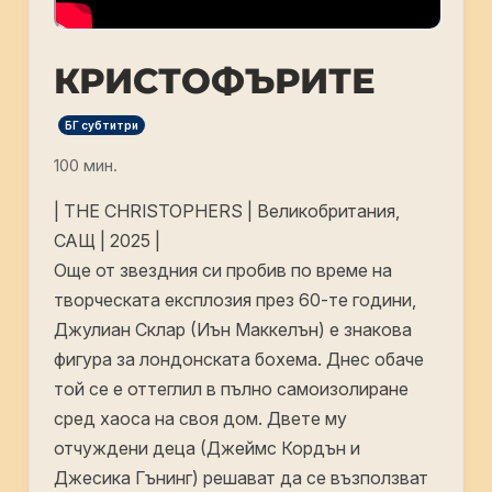
КРИСТОФЪРИТЕ
БГ субтитри
100 мин.
| THE CHRISTOPHERS | Великобритания,
САЩ | 2025 |
Още от звездния си пробив по време на
творческата експлозия през 60-те години,
Джулиан Склар (Иън Маккелън) е знакова
фигура за лондонската бохема. Днес обаче
той се е оттеглил в пълно самоизолиране
сред хаоса на своя дом. Двете му
отчуждени деца (Джеймс Кордън и
Джесика Гънинг) решават да се възползват