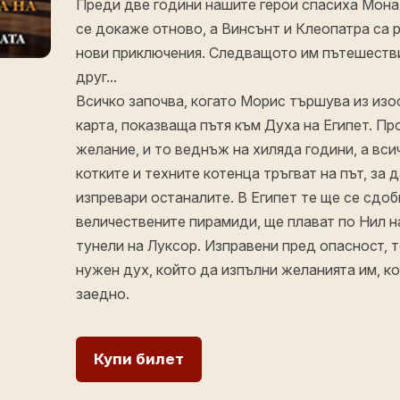
Преди две години нашите герои спасиха Мона
се докаже отново, а Винсънт и Клеопатра са 
нови приключения. Следващото им пътешестви
друг…
Всичко започва, когато Морис тършува из изо
карта, показваща пътя към Духа на Египет. Пр
желание, и то веднъж на хиляда години, а вси
котките и техните котенца тръгват на път, за 
изпревари останалите. В Египет те ще се сдоб
величествените пирамиди, ще плават по Нил н
тунели на Луксор. Изправени пред опасност, те
нужен дух, който да изпълни желанията им, ко
заедно.
Купи билет