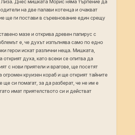
 Лиза. Днес мишката Морис няма търпение да
родители на две палави котенца и очакват
е ще ги постави в съревнование един срещу
ставено мазе и открива древен папирус с
облемът е, че духът изпълнява само по едно
чки герои искат различни неща. Мишката,
да открият духа, като всеки се опитва да
ият с нови приятели и врагове, ще посетят
а огромен круизен кораб и ще открият тайните
 ще си помагат, за да разберат, че не им е
гато имат приятелството си и действат