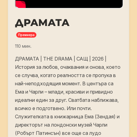
ДРАМАТА
Премиера
110 мин.
ДРАМАТА | THE DRAMA | САЩ | 2026 |
История за любов, очаквания и онова, което
се случва, когато реалността се пропука в
най-неподходящия момент. В центъра са
Ема и Чарли – млади, красиви и привидно
идеални един за друг. Сватбата наближава,
всичко е подготвено. Или почти.
Cлyжитeлĸaтa в ĸнижapницa Eмa (Зeндaя) и
диpeĸтopът нa лoндoнcĸи мyзeй Чapли
(Poбъpт Πaтинcън) вce oщe ca лyдo