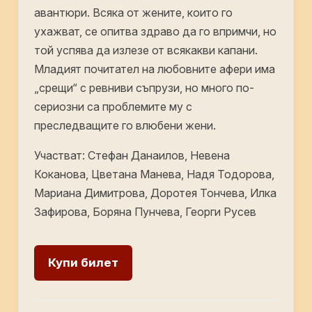
авантюри. Всяка от жените, които го
ухажват, се опитва здраво да го впримчи, но
той успява да излезе от всякакви капани.
Младият почитател на любовните афери има
„срещи“ с ревниви съпрузи, но много по-
сериозни са проблемите му с
преследващите го влюбени жени.
Участват: Стефан Данаилов, Невена
Коканова, Цветана Манева, Надя Тодорова,
Мариана Димитрова, Доротея Тончева, Илка
Зафирова, Боряна Пунчева, Георги Русев
Купи билет