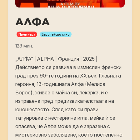
АЛФА
Премиера
Европейско кино
128 мин.
„АЛФА” | ALPHA | Франция | 2025 |
Действието се развива в измислен френски
град през 90-те години на XX век. Главната
героиня, 13-годишната Алфа (Мелиса
Борос), живее с майка си, лекарка, и е
изправена пред предизвикателствата на
юношеството. След като си прави
татуировка с нестерилна игла, майка ѝ се
опасява, че Алфа може да е заразена с
мистериозно заболяване, което постепенно