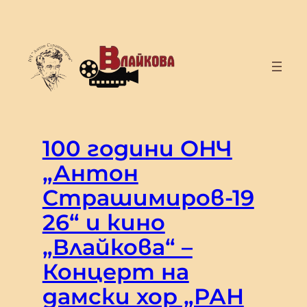
Към
съдържанието
100 години ОНЧ
„Антон
Страшимиров-19
26“ и кино
„Влайкова“ –
Концерт на
дамски хор „РАН