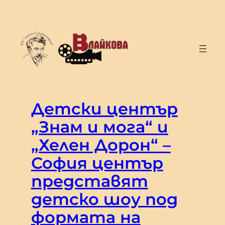
Към
съдържанието
Детски център
„Знам и мога“ и
„Хелен Дорон“ –
София център
представят
детско шоу под
формата на