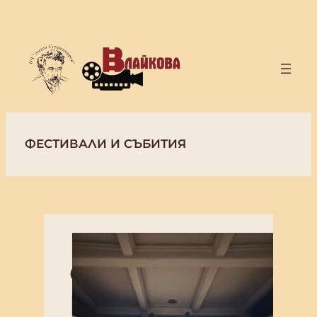
Към
съдържанието
ФЕСТИВАЛИ И СЪБИТИЯ
Фестивали
И Събития